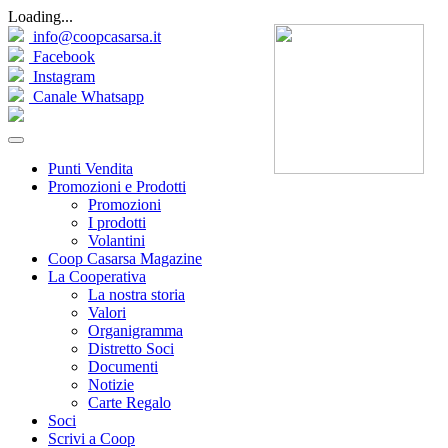
Loading...
info@coopcasarsa.it
Facebook
Instagram
Canale Whatsapp
Punti Vendita
Promozioni e Prodotti
Promozioni
I prodotti
Volantini
Coop Casarsa Magazine
La Cooperativa
La nostra storia
Valori
Organigramma
Distretto Soci
Documenti
Notizie
Carte Regalo
Soci
Scrivi a Coop