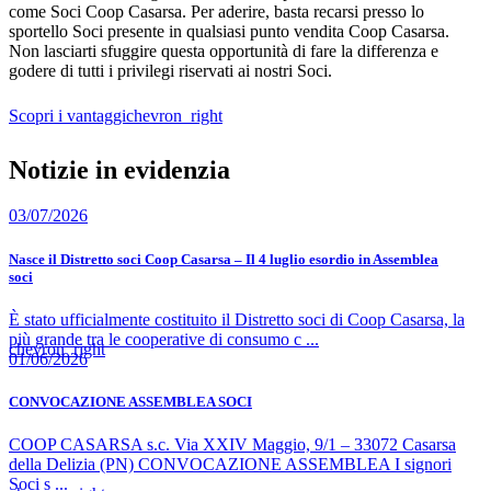
come Soci Coop Casarsa. Per aderire, basta recarsi presso lo
sportello Soci presente in qualsiasi punto vendita Coop Casarsa.
Non lasciarti sfuggire questa opportunità di fare la differenza e
godere di tutti i privilegi riservati ai nostri Soci.
Scopri i vantaggi
chevron_right
Notizie in evidenzia
03/07/2026
Nasce il Distretto soci Coop Casarsa – Il 4 luglio esordio in Assemblea
soci
È stato ufficialmente costituito il Distretto soci di Coop Casarsa, la
più grande tra le cooperative di consumo c ...
chevron_right
01/06/2026
CONVOCAZIONE ASSEMBLEA SOCI
COOP CASARSA s.c. Via XXIV Maggio, 9/1 – 33072 Casarsa
della Delizia (PN) CONVOCAZIONE ASSEMBLEA I signori
Soci s ...