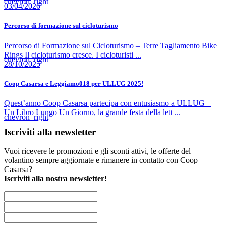
chevron_right
03/04/2026
Percorso di formazione sul cicloturismo
Percorso di Formazione sul Cicloturismo – Terre Tagliamento Bike
Rings Il cicloturismo cresce. I cicloturisti ...
chevron_right
28/10/2025
Coop Casarsa e Leggiamo018 per ULLUG 2025!
Quest’anno Coop Casarsa partecipa con entusiasmo a ULLUG –
Un Libro Lungo Un Giorno, la grande festa della lett ...
chevron_right
Iscriviti alla newsletter
Vuoi ricevere le promozioni e gli sconti attivi, le offerte del
volantino sempre aggiornate e rimanere in contatto con Coop
Casarsa?
Iscriviti alla nostra newsletter!