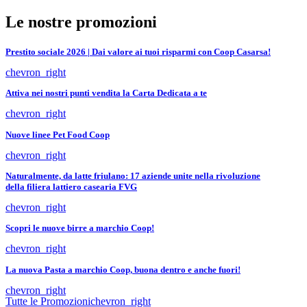
Le nostre promozioni
Prestito sociale 2026 | Dai valore ai tuoi risparmi con Coop Casarsa!
chevron_right
Attiva nei nostri punti vendita la Carta Dedicata a te
chevron_right
Nuove linee Pet Food Coop
chevron_right
Naturalmente, da latte friulano: 17 aziende unite nella rivoluzione
della filiera lattiero casearia FVG
chevron_right
Scopri le nuove birre a marchio Coop!
chevron_right
La nuova Pasta a marchio Coop, buona dentro e anche fuori!
chevron_right
Tutte le Promozioni
chevron_right